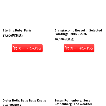
Sterling Ruby: Paris
Giangiacomo Rossetti: Selected
Paintings, 2016 – 2026
17,600
円
(税込)
16,500
円
(税込)
カートに入れる
カートに入れる
Dieter Roth: Balle Balle Knalle
Susan Rothenberg: Susan
Rothenberg: The Weather
6,050
円
(税込)