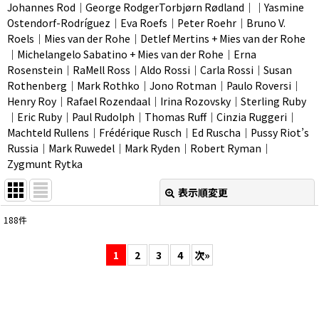
Johannes Rod｜George RodgerTorbjørn Rødland｜｜Yasmine
Ostendorf-Rodríguez｜Eva Roefs｜Peter Roehr｜Bruno V.
Roels｜Mies van der Rohe｜Detlef Mertins + Mies van der Rohe
｜Michelangelo Sabatino + Mies van der Rohe｜Erna
Rosenstein｜RaMell Ross｜Aldo Rossi｜Carla Rossi｜Susan
Rothenberg｜Mark Rothko｜Jono Rotman｜Paulo Roversi｜
Henry Roy｜Rafael Rozendaal｜Irina Rozovsky｜Sterling Ruby
｜Eric Ruby｜Paul Rudolph｜Thomas Ruff｜Cinzia Ruggeri｜
Machteld Rullens｜Frédérique Rusch｜Ed Ruscha｜Pussy Riot’s
Russia｜Mark Ruwedel｜Mark Ryden｜Robert Ryman｜
Zygmunt Rytka
表示順変更
閉じる
188
件
表示数
:
1
2
3
4
次
»
並び順
:
絞り込む