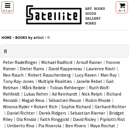
メニュー
カート
HOME
>
BOOKS by artist
>
R
R
Peter Radelfinger｜Michael Radford｜Arnulf Rainer｜Yvonne
Rainer｜Dieter Rams｜David Rappeneau｜Laurence Rasti｜
Neo Rauch｜Robert Rauschenberg｜Lucy Raven｜Man Ray｜
Tony Ray-Jones｜Multiple Realities｜Janelle Rebel｜Gail
Rebhan｜Mårk Redele｜Tobias Rehberger｜Ruth Wolf-
Rehfeldt｜Lukas Rehm｜Ad Reinhardt｜Nick Relph｜Richard
Renaldi｜Magali Reus｜Sébastien Reuze｜Robin Rhode｜
Winona Ryder + Robert Rich｜Sophie Richard｜Gerhard Richter
｜Daniel Richter｜Derek Ridgers｜Sebastian Riemer｜Bridget
Riley｜Ola Rindal｜Faith Ringgold｜David Risley｜Pipilotti Rist
｜Umberto Riva｜Pia Riverola｜Ben Rivers｜Maya Rochat｜