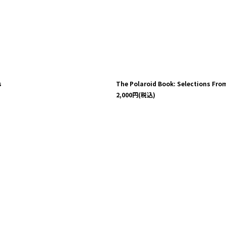
s
The Polaroid Book: Selections Fro
2,000
円
(税込)