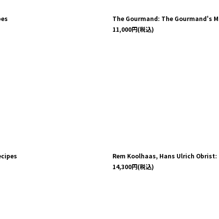
pes
The Gourmand: The Gourmand's Mus
11,000
円
(税込)
ecipes
Rem Koolhaas, Hans Ulrich Obrist:
14,300
円
(税込)