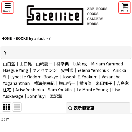
メニュー
カート
HOME
>
BOOKS by artist
>
Y
Y
山口藍｜山口晃｜山崎龍一｜柳幸典｜LuYang｜Miriam Yammad｜
Haegue Yang｜ヤノベケンジ｜安村崇｜Yelena Yemchuk｜Anicka
Yi｜Lynette Yiadom-Boakye｜Joseph E. Yoakum｜Vasantha
Yogananthan｜横溝美由紀｜横山裕一｜横浪修｜米田知子｜吉島家
住宅｜Arisa Yoshioka｜Sam Youkilis｜La Monte Young｜Lisa
Yuskavage｜John Yuyi｜湯沢薫
表示順変更
閉じる
56
件
表示数
: