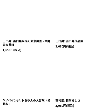
山口晃: 山口晃が描く東京風景 - 本郷
山口晃: 山口晃作品集
東大界隈
3,080
円
(税込)
1,650
円
(税込)
ヤノベケンジ: トらやんの大冒険（特
安村崇: 日常らしさ
装版）
3,960
円
(税込)