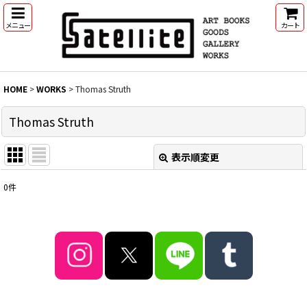
メニュー
カート
HOME
>
WORKS
>
Thomas Struth
Thomas Struth
表示順変更
閉じる
0
件
表示数
:
並び順
:
絞り込む