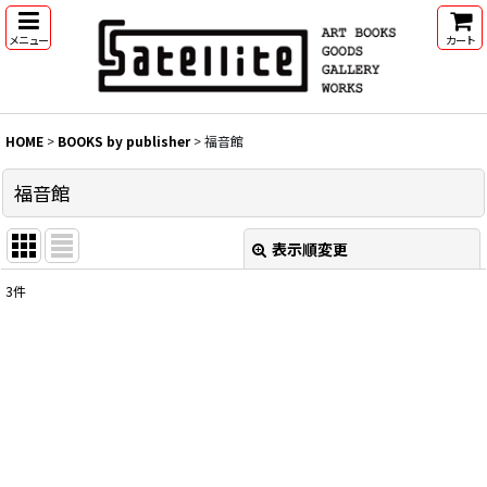
メニュー
カート
HOME
>
BOOKS by publisher
>
福音館
福音館
表示順変更
閉じる
3
件
表示数
:
並び順
:
絞り込む