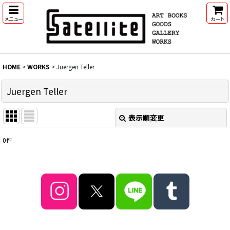
メニュー
カート
HOME
>
WORKS
>
Juergen Teller
Juergen Teller
表示順変更
閉じる
0
件
表示数
:
並び順
:
絞り込む