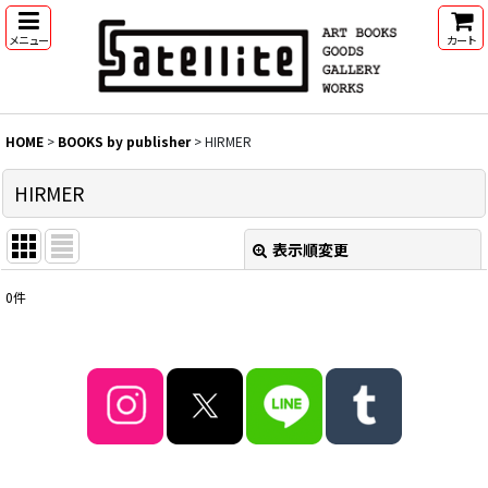
メニュー
カート
HOME
>
BOOKS by publisher
>
HIRMER
HIRMER
表示順変更
閉じる
0
件
表示数
:
並び順
:
絞り込む