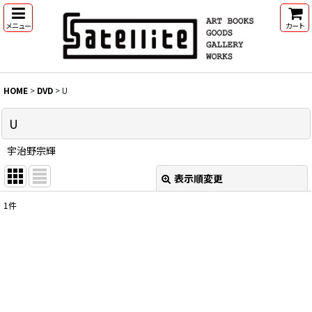
メニュー
カート
HOME
>
DVD
>
U
U
宇治野宗輝
表示順変更
閉じる
1
件
表示数
:
並び順
:
絞り込む