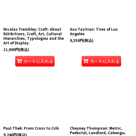
Nicolas Trembley: Craft: About
Avo Tavitian: Tires of Los
Exhibitions, Craft, Art, Cultural
Angeles
Hierarchies, Typologies and the
9,350
円
(税込)
Art of Display.
11,000
円
(税込)
カートに入れる
カートに入れる
Paul Thek: From Cross to Crib
Cheyney Thompson: Metric,
Pedestal, Landlord, Cabengo,
9,240
円
(税込)