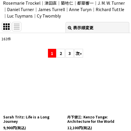
Rosemarie Trockel｜津田直｜築地仁｜都築響一｜J. M. W. Turner
｜Daniel Turner｜James Turrell｜Anne Turyn｜Richard Tuttle
｜Luc Tuymans｜Cy Twombly
表示順変更
閉じる
163
件
表示数
:
1
2
3
次
»
並び順
:
絞り込む
Sarah Tritz: Life is a Long
丹下健三: Kenzo Tange:
Journey
Architecture for the World
9,900
円
(税込)
12,100
円
(税込)