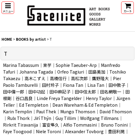
メニュー
カート
HOME
>
BOOKS by artist
>
T
T
Marina Tabassum｜束芋｜Sophie Taeuber-Arp｜Manfredo
Tafuri｜Johanna Tagada｜Orfeo Tagiuri｜田島美加｜Toshiko
Takaezu｜高木こずえ｜高橋信行｜高松次郎｜鷹野隆大｜Pier
Paolo Tamburelli｜田村玲子｜Fiona Tan｜Lisa Tan｜田中敦子｜
田中偉一郎｜田中功起｜田中麻記子｜田中信太郎｜田名網敬一｜田
根剛｜谷口昌良｜Linde Freya Tangelder｜Henry Taylor｜Jürgen
Teller｜Ed Templeton｜Dean Wareham & Ed Templeton｜
Karin Templin｜Paul Thek｜Mungo Thomson｜David Thomson
｜Rulx Thork｜Jiří Thýn｜Guy Tillim｜Wolfgang Tillmans｜
Rirkrit Tiravanija｜富安隼久｜Alfio Tommasini｜Bruno Tonini｜
Faye Toogood｜Niele Toroni｜Alexander Tovborg｜豊田利晃｜