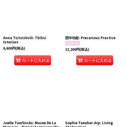
Anna Tsitsishvili: Tbilisi
田中功起: Precarious Practice
Interiors
6,600
円
(税込)
13,200
円
(税込)
カートに入れる
カートに入れる
Joelle Tuerlinckx: Musee De La
Sophie Taeuber-Arp: Living
Memoire « Propriete Universelle »
Abstraction