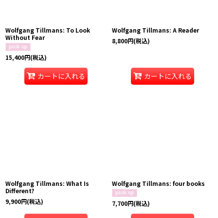
Wolfgang Tillmans: To Look
Wolfgang Tillmans: A Reader
Without Fear
8,800
円
(税込)
15,400
円
(税込)
カートに入れる
カートに入れる
Wolfgang Tillmans: What Is
Wolfgang Tillmans: four books
Different?
9,900
円
(税込)
7,700
円
(税込)