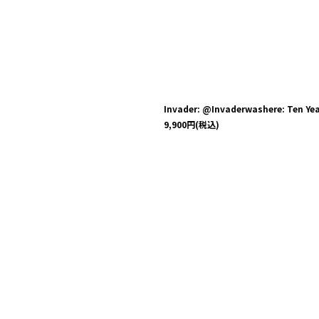
Invader: @Invaderwashere: Ten Ye
9,900
円
(税込)