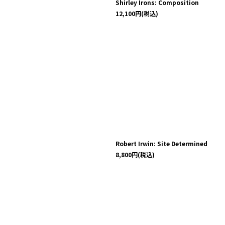
Shirley Irons: Composition
12,100
円
(税込)
Robert Irwin: Site Determined
8,800
円
(税込)