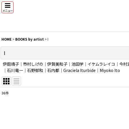
メニュー
HOME
>
BOOKS by artist
>
I
I
伊庭靖子｜市村しげの｜伊賀美和子｜池田学｜イケムラレイコ｜今村源｜Fumiko 
｜石川竜一｜石野郁和｜石内都｜Graciela Iturbide｜Miyoko Ito
36
件
表示数
:
並び順
: