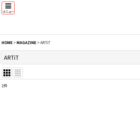
メニュー
HOME
>
MAGAZINE
>
ARTiT
ARTiT
2
件
表示数
:
並び順
: