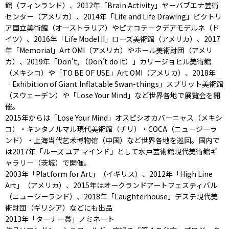
館（フィンランド）、2012年「Brain Activity」ヤーバブエナ芸術
センター（アメリカ）、2014年「Life and Life Drawing」ビクトリ
ア国立美術館（オーストラリア）やピナコテークデアモデルネ（ド
イツ）、2016年「Life Model II」ローズ美術館（アメリカ）、2017
年「Memorial」Art OMI（アメリカ）やホール美術財団（アメリ
カ）、2019年「Don't, （Don't do it）」カリージョヒル美術館
（メキシコ）や「TO BE OF USE」Art OMI（アメリカ）、2018年
「Exhibition of Giant Inflatable Swan-things」スプリット美術館
（スウェーデン）や「Lose Your Mind」など世界各地で展覧会を開
催。
2015年からは「Lose Your Mind」オスピシオカバーニャス（メキシ
コ）・キンタノルマル現代美術館（チリ）・COCA（ニュージーラ
ンド）・上海当代艺术博物馆（中国）など世界各地を巡回。国内で
は2017年「ルーズ ユア マインド」として水戸芸術館現代美術館ギ
ャラリー（茨城）で開催。
2003年「Platform for Art」（イギリス）、2012年「High Line
Art」（アメリカ）、2015年はオークランドアートフェスティバル
（ニュージーランド）、2018年「Laughterhouse」デステ現代美
術財団（ギリシア）などにも出品
2013年「ターナー賞」ノミネート