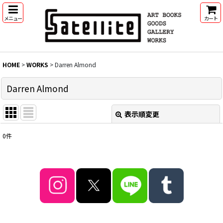
メニュー
カート
HOME
>
WORKS
>
Darren Almond
Darren Almond
表示順変更
閉じる
0
件
表示数
:
並び順
:
絞り込む