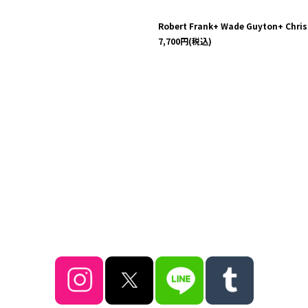
Robert Frank+ Wade Guyton+ Christ
7,700
円
(税込)