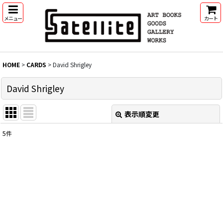
メニュー
カート
HOME
>
CARDS
>
David Shrigley
David Shrigley
表示順変更
閉じる
5
件
表示数
:
並び順
:
絞り込む