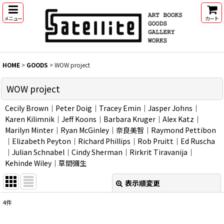
メニュー
カート
HOME
>
GOODS
>
WOW project
WOW project
Cecily Brown｜Peter Doig｜Tracey Emin｜Jasper Johns｜
Karen Kilimnik｜Jeff Koons｜Barbara Kruger｜Alex Katz｜
Marilyn Minter｜Ryan McGinley｜奈良美智｜Raymond Pettibon
｜Elizabeth Peyton｜Richard Phillips｜Rob Pruitt｜Ed Ruscha
｜Julian Schnabel｜Cindy Sherman｜Rirkrit Tiravanija｜
Kehinde Wiley｜草間彌生
表示順変更
閉じる
4
件
表示数
: