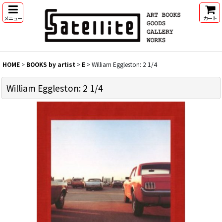
メニュー
カート
HOME
>
BOOKS by artist
>
E
>
William Eggleston: 2 1/4
William Eggleston: 2 1/4