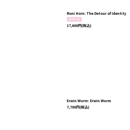
Roni Horn: The Detour of Identity
17,600
円
(税込)
Erwin Wurm: Erwin Wurm
7,700
円
(税込)