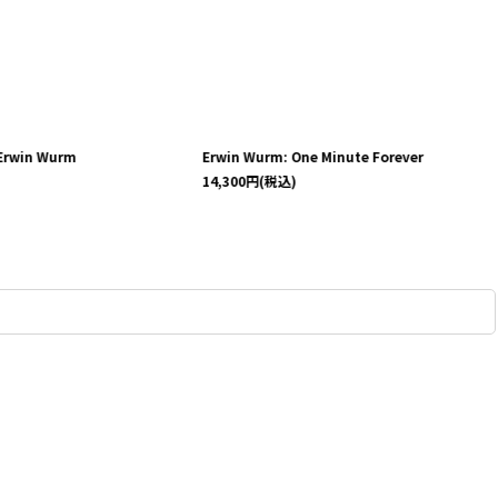
Erwin Wurm
Erwin Wurm: One Minute Forever
)
14,300
円
(税込)