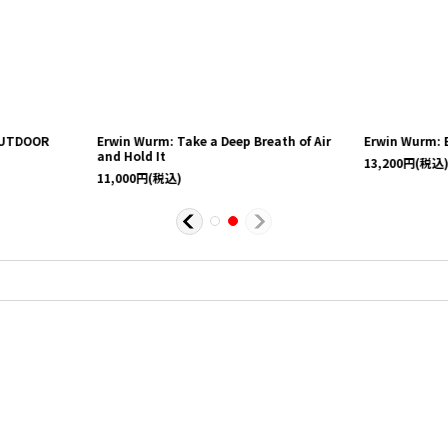
OUTDOOR
Erwin Wurm: Take a Deep Breath of Air
Erwin Wurm: 
and Hold It
13,200
円
(税込
11,000
円
(税込)