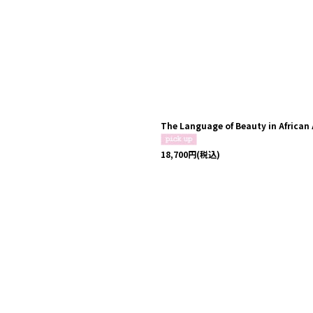
The Language of Beauty in African 
18,700
円
(税込)