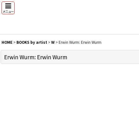
メニュー
HOME
>
BOOKS by artist
>
W
>
Erwin Wurm: Erwin Wurm
Erwin Wurm: Erwin Wurm