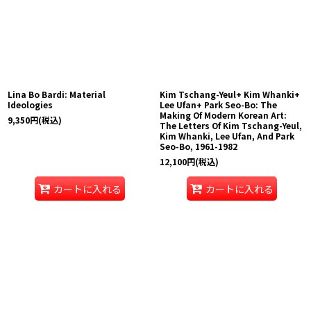
Lina Bo Bardi: Material
Kim Tschang-Yeul+ Kim Whanki+
Ideologies
Lee Ufan+ Park Seo-Bo: The
Making Of Modern Korean Art:
9,350
円
(税込)
The Letters Of Kim Tschang-Yeul,
Kim Whanki, Lee Ufan, And Park
Seo-Bo, 1961-1982
12,100
円
(税込)
カートに入れる
カートに入れる