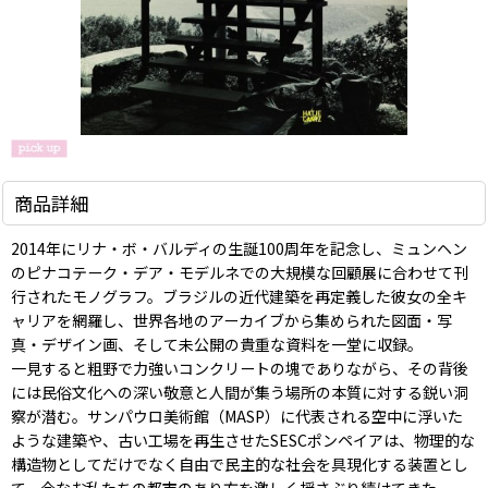
商品詳細
2014年にリナ・ボ・バルディの生誕100周年を記念し、ミュンヘン
のピナコテーク・デア・モデルネでの大規模な回顧展に合わせて刊
行されたモノグラフ。ブラジルの近代建築を再定義した彼女の全キ
ャリアを網羅し、世界各地のアーカイブから集められた図面・写
真・デザイン画、そして未公開の貴重な資料を一堂に収録。
一見すると粗野で力強いコンクリートの塊でありながら、その背後
には民俗文化への深い敬意と人間が集う場所の本質に対する鋭い洞
察が潜む。サンパウロ美術館（MASP）に代表される空中に浮いた
ような建築や、古い工場を再生させたSESCポンペイアは、物理的な
構造物としてだけでなく自由で民主的な社会を具現化する装置とし