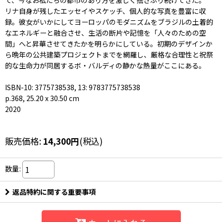
て、今なお私たちの都市のあり方を激しく揺さぶり続けてきた。
リナ自身が残したエッセイやスケッチ、個人的な写真を豊富に収
録。彼女がいかにしてヨーロッパのモダニズムをブラジルの土着的
なエネルギーと融合させ、生活の断片や記憶を「人々のための空
間」へと昇華させてきたかを明らかにしている。初期のデザインか
ら晩年の公共建築プロジェクトまでを網羅し、厳格な合理性と祝祭
的な生命力が同居するボ・バルディの静かな熱量がここにある。
ISBN-10: 3775738538, 13: 9783775738538
p.368, 25.20 x 30.50 cm
2020
販売価格
:
14,300
円
(税込)
数量
:
返品特約に関する重要事項