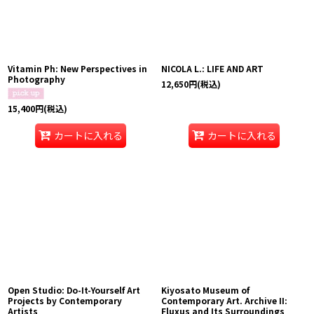
Vitamin Ph: New Perspectives in
NICOLA L.: LIFE AND ART
Photography
12,650
円
(税込)
15,400
円
(税込)
カートに入れる
カートに入れる
Open Studio: Do-It-Yourself Art
Kiyosato Museum of
Projects by Contemporary
Contemporary Art. Archive II:
Artists
Fluxus and Its Surroundings