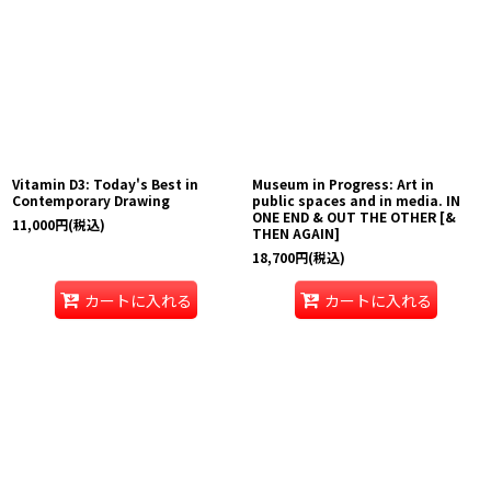
Vitamin D3: Today's Best in
Museum in Progress: Art in
Contemporary Drawing
public spaces and in media. IN
ONE END & OUT THE OTHER [&
11,000
円
(税込)
THEN AGAIN]
18,700
円
(税込)
カートに入れる
カートに入れる