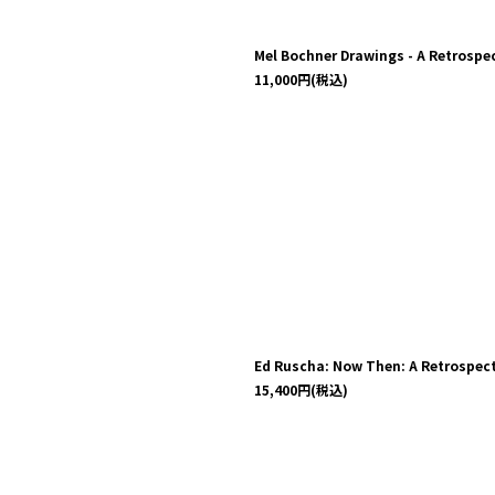
Mel Bochner Drawings - A Retrospe
11,000
円
(税込)
Ed Ruscha: Now Then: A Retrospec
15,400
円
(税込)