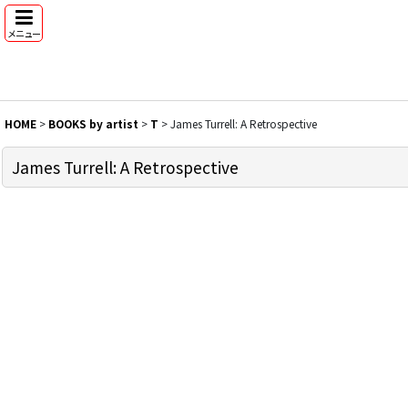
メニュー
HOME
>
BOOKS by artist
>
T
>
James Turrell: A Retrospective
James Turrell: A Retrospective