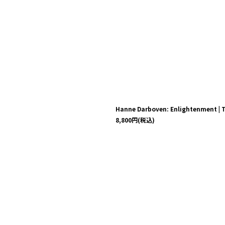
Hanne Darboven: Enlightenment | T
8,800
円
(税込)