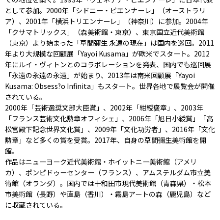
として参加。2000年「シドニー・ビエンナーレ」（オーストラリ
ア）、2001年「横浜トリエンナーレ」（神奈川）に参加。2004年
「クサマトリックス」（森美術館・東京）、東京国立近代美術館
（東京）より始まった「草間彌生 永遠の現在」は国内を巡回。2011
年より大規模な回顧展「Yayoi Kusama」が欧米でスタート。2012
年にルイ・ヴィトンとのコラボレーションを発表、国内でも巡回展
「永遠の永遠の永遠」が始まり、2013年は南米回顧展「Yayoi
Kusama: Obsess?o Infinita」もスタート。世界各地で展覧会が開催
されている。
2000年「芸術選奨文部大臣賞」、2002年「紺綬褒章」、2003年
「フランス芸術文化勲章オフィシェ」、2006年「旭日小綬賞」「高
松宮殿下記念世界文化賞」、2009年「文化功労者」、2016年「文化
勲章」など多くの賞を受賞。2017年、自身の草間彌生美術館を開
館。
作品はニューヨーク近代美術館・ホイットニー美術館（アメリ
カ）、ポンピドゥーセンター（フランス）、アムステルダム市立美
術館（オランダ）。国内では十和田市現代美術館（青森県）・松本
市美術館（長野）や直島（香川）・霧島アートの森（鹿児島）など
に収蔵されている。