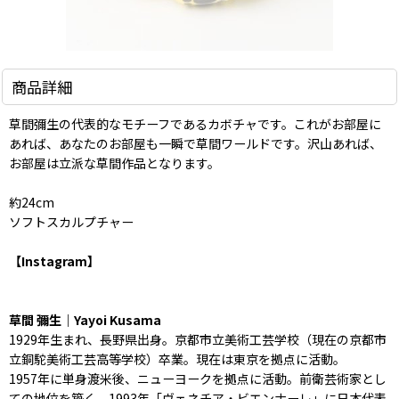
商品詳細
草間彌生の代表的なモチーフであるカボチャです。これがお部屋に
あれば、あなたのお部屋も一瞬で草間ワールドです。沢山あれば、
お部屋は立派な草間作品となります。
約24cm
ソフトスカルプチャー
【Instagram】
草間 彌生｜Yayoi Kusama
1929年生まれ、長野県出身。京都市立美術工芸学校（現在の京都市
立銅駝美術工芸高等学校）卒業。現在は東京を拠点に活動。
1957年に単身渡米後、ニューヨークを拠点に活動。前衛芸術家とし
ての地位を築く。1993年「ヴェネチア・ビエンナーレ」に日本代表