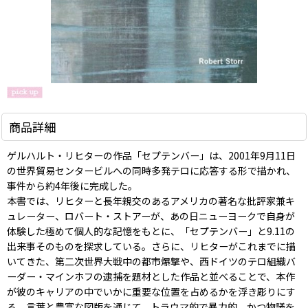
商品詳細
ゲルハルト・リヒターの作品「セプテンバー」は、2001年9月11日
の世界貿易センタービルへの同時多発テロに応答する形で描かれ、
事件から約4年後に完成した。
本書では、リヒターと長年親交のあるアメリカの著名な批評家兼キ
ュレーター、ロバート・ストアーが、あの日ニューヨークで自身が
体験した極めて個人的な記憶をもとに、「セプテンバー」と9.11の
出来事そのものを探求している。さらに、リヒターがこれまでに描
いてきた、第二次世界大戦中の都市爆撃や、西ドイツのテロ組織バ
ーダー・マインホフの逮捕を題材とした作品と並べることで、本作
が彼のキャリアの中でいかに重要な位置を占めるかを浮き彫りにす
る。言葉と豊富な図版を通じて、トラウマ的で暴力的、かつ物議を