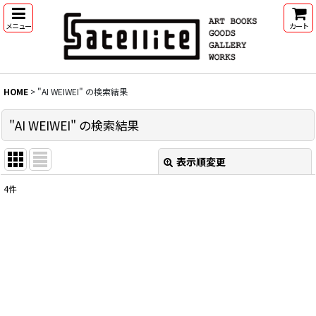
メニュー
カート
HOME
>
"AI WEIWEI"
の
検索結果
"AI WEIWEI"
の
検索結果
表示順変更
閉じる
4
件
SEARCH
:
表示数
:
並び順
:
カテゴリ
: